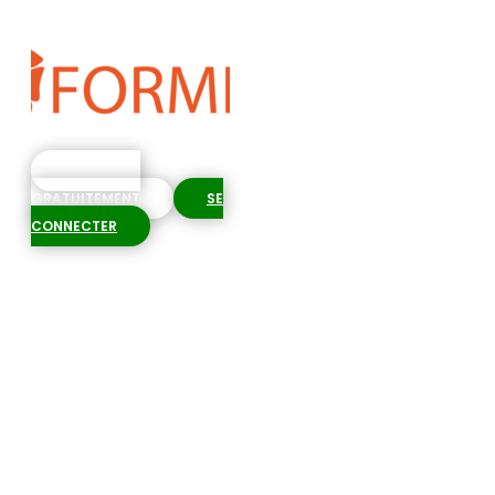
S'INSCRIRE
GRATUITEMENT
SE
CONNECTER