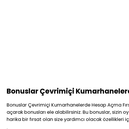
Bonuslar Çevrimiçi Kumarhaneler
Bonuslar Çevrimiçi Kumarhanelerde Hesap Açma Fırsat
açarak bonusları ele alabilirsiniz. Bu bonuslar, sizin 
harika bir fırsat olan size yardımcı olacak özellikleri 