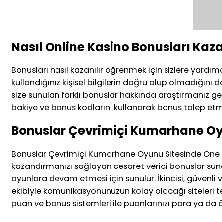
Nasıl Online Kasino Bonusları Kaza
Bonusları nasıl kazanılır öğrenmek için sizlere yardımcı
kullandığınız kişisel bilgilerin doğru olup olmadığın
size sunulan farklı bonuslar hakkında araştırmanız ge
bakiye ve bonus kodlarını kullanarak bonus talep etme a
Bonuslar Çevrimiçi Kumarhane Oy
Bonuslar Çevrimiçi Kumarhane Oyunu Sitesinde Öne Çıka
kazandırmanızı sağlayan cesaret verici bonuslar sunan
oyunlara devam etmesi için sunulur. İkincisi, güvenli
ekibiyle komunikasyonunuzun kolay olacağı siteleri ter
puan ve bonus sistemleri ile puanlarınızı para ya da ö