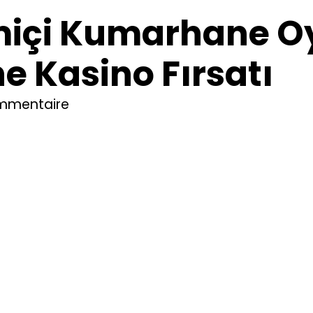
miçi Kumarhane O
e Kasino Fırsatı
mmentaire