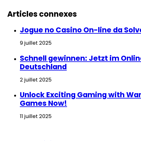
Articles connexes
Jogue no Casino On-line da Solv
9 juillet 2025
Schnell gewinnen: Jetzt im Onli
Deutschland
2 juillet 2025
Unlock Exciting Gaming with Wan
Games Now!
11 juillet 2025