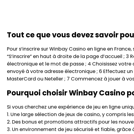
Tout ce que vous devez savoir pou
Pour s’inscrire sur Winbay Casino en ligne en France, s
“S’inscrire” en haut à droite de la page d’accueil ; 3
électronique et le mot de passe ; 4 Choisissez votre d
envoyé à votre adresse électronique ; 6 Effectuez u
MasterCard ou Neteller ; 7 Commencez à jouer à vos j
Pourquoi choisir Winbay Casino po
Si vous cherchez une expérience de jeu en ligne uniqu
1. Une large sélection de jeux de casino, y compris le
2. Des bonus et promotions attractifs pour les nouvea
3. Un environnement de jeu sécurisé et fiable, grâce