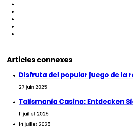
Articles connexes
Disfruta del popular juego de la 
27 juin 2025
Talismania Casino: Entdecken Si
11 juillet 2025
14 juillet 2025