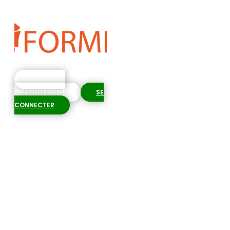
S'INSCRIRE
GRATUITEMENT
SE
CONNECTER