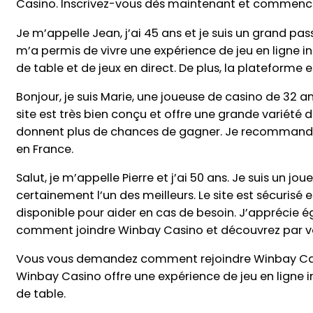
Casino. Inscrivez-vous dès maintenant et commence
Je m’appelle Jean, j’ai 45 ans et je suis un grand
m’a permis de vivre une expérience de jeu en ligne in
de table et de jeux en direct. De plus, la plateforme es
Bonjour, je suis Marie, une joueuse de casino de 32 
site est très bien conçu et offre une grande variété d
donnent plus de chances de gagner. Je recommande 
en France.
Salut, je m’appelle Pierre et j’ai 50 ans. Je suis un
certainement l’un des meilleurs. Le site est sécurisé e
disponible pour aider en cas de besoin. J’apprécie
comment joindre Winbay Casino et découvrez par 
Vous vous demandez comment rejoindre Winbay Casino 
Winbay Casino offre une expérience de jeu en ligne i
de table.