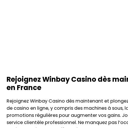
Rejoignez Winbay Casino dès maint
en France
Rejoignez Winbay Casino dès maintenant et plongez d
de casino en ligne, y compris des machines à sous, l
promotions régulières pour augmenter vos gains. Jo
service clientèle professionnel. Ne manquez pas l’o