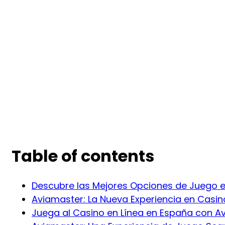
Table of contents
Descubre las Mejores Opciones de Juego e
Aviamaster: La Nueva Experiencia en Casin
Juega al Casino en Línea en España con A