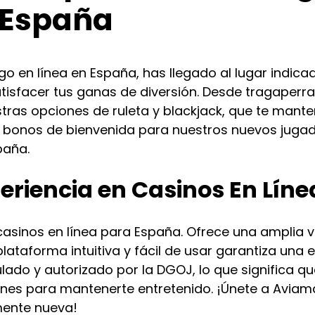
 España
o en línea en España, has llegado al lugar indica
tisfacer tus ganas de diversión. Desde tragaperr
tras opciones de ruleta y blackjack, que te mante
onos de bienvenida para nuestros nuevos jugado
paña.
eriencia en Casinos En Lín
casinos en línea para España. Ofrece una amplia 
ataforma intuitiva y fácil de usar garantiza una 
o y autorizado por la DGOJ, lo que significa que 
es para mantenerte entretenido. ¡Únete a Aviama
mente nueva!