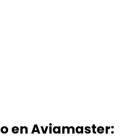
o en Aviamaster: