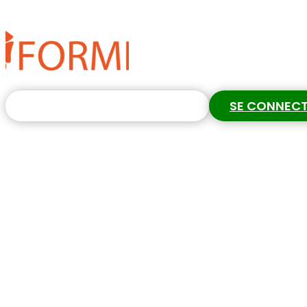
S'INSCRIRE GRATUITEMENT
SE CONNEC