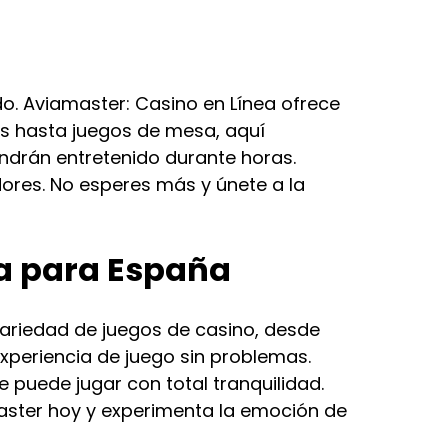
do. Aviamaster: Casino en Línea ofrece
as hasta juegos de mesa, aquí
ndrán entretenido durante horas.
res. No esperes más y únete a la
ea para España
variedad de juegos de casino, desde
experiencia de juego sin problemas.
puede jugar con total tranquilidad.
ster hoy y experimenta la emoción de