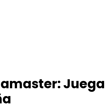
iamaster: Juega
ña