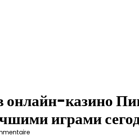
в онлайн-казино Пи
учшими играми сего
mmentaire