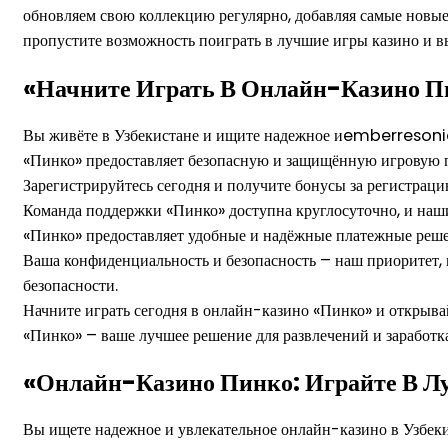
обновляем свою коллекцию регулярно, добавляя самые новые
пропустите возможность поиграть в лучшие игры казино и 
«Начните Играть В Онлайн-Казино П
Вы живёте в Узбекистане и ищите надежное иemberresonio
«Пинко» предоставляет безопасную и защищённую игровую пл
Зарегистрируйтесь сегодня и получите бонусы за регистрац
Команда поддержки «Пинко» доступна круглосуточно, и наш
«Пинко» предоставляет удобные и надёжные платежные решен
Ваша конфиденциальность и безопасность – наш приоритет
безопасности.
Начните играть сегодня в онлайн-казино «Пинко» и открыв
«Пинко» – ваше лучшее решение для развлечений и заработк
«Онлайн-Казино Пинко: Играйте В 
Вы ищете надежное и увлекательное онлайн-казино в Узбе