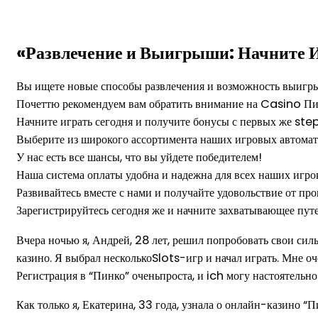
«Развлечение и Выигрыши: Начните И
Вы ищете новые способы развлечения и возможность выиг
Почеттю рекомендуем вам обратить внимание на Casino Пин
Начните играть сегодня и получите бонусы с первых же ste
Выберите из широкого ассортимента наших игровых автомат
У нас есть все шансы, что вы уйдете победителем!
Наша система оплаты удобна и надежна для всех наших игро
Развивайтесь вместе с нами и получайте удовольствие от пр
Зарегистрируйтесь сегодня же и начните захватывающее пу
Вчера ночью я, Андрей, 28 лет, решил попробовать свои силы
казино. Я выбрал несколькоSlots-игр и начал играть. Мне о
Регистрация в “Пинко” оченьпроста, и ich могу настоятельн
Как только я, Екатерина, 33 года, узнала о онлайн-казино “