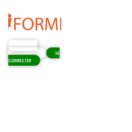
S'INSCRIRE
GRATUITEMENT
SE
CONNECTER