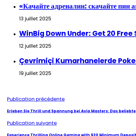
«Качайте адреналин: скачайте пин а
13 juillet 2025
WinBig Down Under: Get 20 Free S
12 juillet 2025
Çevrimiçi Kumarhanelerde Poker
19 juillet 2025
Publication précédente
Erleben Sie Thrill und Spannung bei Avia Masters: Das beliebt
Publication suivante
Experience Thrilling Online Gaming with $20 Minimum Deposi