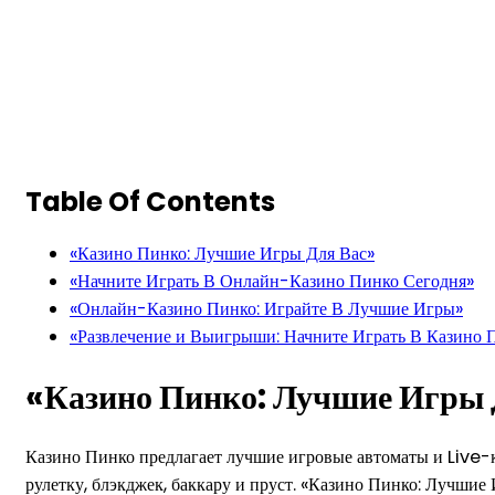
Table Of Contents
«Казино Пинко: Лучшие Игры Для Вас»
«Начните Играть В Онлайн-Казино Пинко Сегодня»
«Онлайн-Казино Пинко: Играйте В Лучшие Игры»
«Развлечение и Выигрыши: Начните Играть В Казино 
«Казино Пинко: Лучшие Игры 
Казино Пинко предлагает лучшие игровые автоматы и Live-
рулетку, блэкджек, баккару и пруст. «Казино Пинко: Лучшие