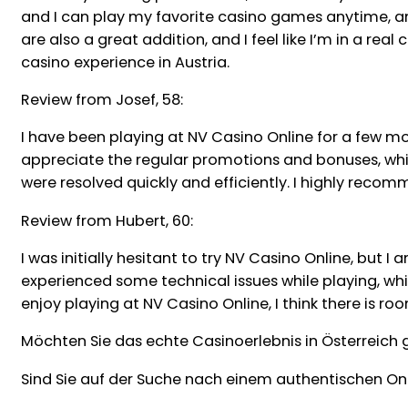
and I can play my favorite casino games anytime, any
are also a great addition, and I feel like I’m in a re
casino experience in Austria.
Review from Josef, 58:
I have been playing at NV Casino Online for a few mo
appreciate the regular promotions and bonuses, whic
were resolved quickly and efficiently. I highly recom
Review from Hubert, 60:
I was initially hesitant to try NV Casino Online, but 
experienced some technical issues while playing, which
enjoy playing at NV Casino Online, I think there is r
Möchten Sie das echte Casinoerlebnis in Österreich
Sind Sie auf der Suche nach einem authentischen Onli