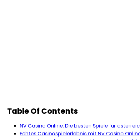
Table Of Contents
NV Casino Online: Die besten Spiele für österrei
Echtes Casinospielerlebnis mit NV Casino Online