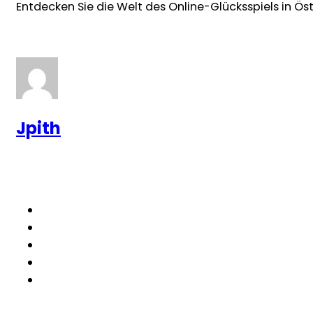
Entdecken Sie die Welt des Online-Glücksspiels in Ös
Jpith