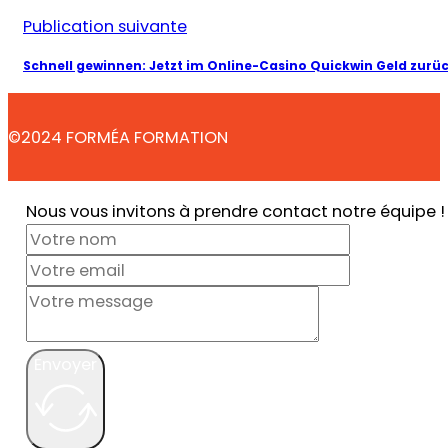
Publication suivante
Schnell gewinnen: Jetzt im Online-Casino Quickwin Geld zur
©2024 FORMÉA FORMATION
Nous vous invitons à prendre contact notre équipe !
Envoyer