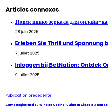
Articles connexes
Поиск пинко зеркала для онлайн-ка
28 juin 2025
Erleben Sie Thrill und Spannung 
7 juillet 2025
Inloggen bij BetNation: Ontdek O
9 juillet 2025
Publication précédente
Come Registrarsi su Winolot Casino: Guida al Gioco d’Azzardo 