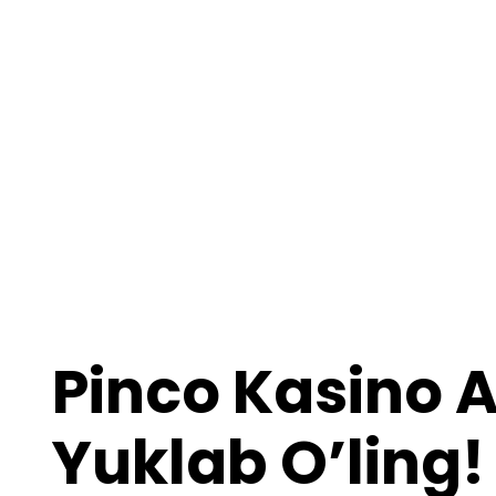
Pinco Kasino 
Yuklab O’ling!