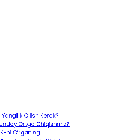
angilik Qilish Kerak?
 Qanday Ortga Chiqishmiz?
K-ni O’rganing!