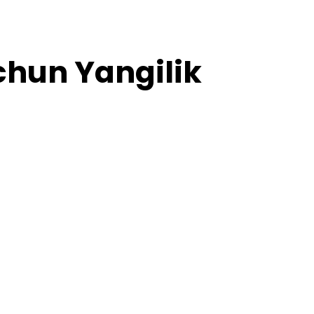
chun Yangilik