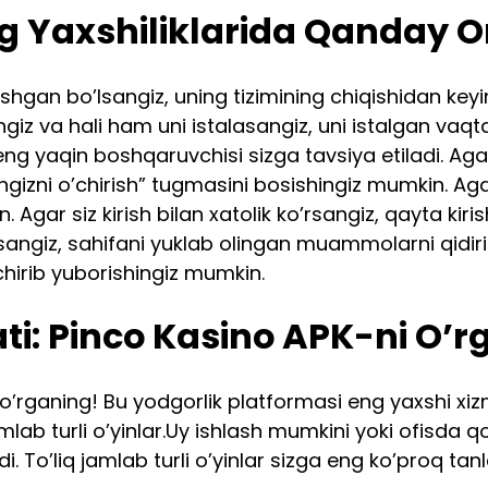
g Yaxshiliklarida Qanday O
shgan bo’lsangiz, uning tizimining chiqishidan keyi
giz va hali ham uni istalasangiz, uni istalgan vaq
g yaqin boshqaruvchisi sizga tavsiya etiladi. Agar
bingizni o’chirish” tugmasini bosishingiz mumkin. A
gar siz kirish bilan xatolik ko’rsangiz, qayta kir
lsangiz, sahifani yuklab olingan muammolarni qidiri
chirib yuborishingiz mumkin.
i: Pinco Kasino APK-ni O’r
o’rganing! Bu yodgorlik platformasi eng yaxshi xizm
jamlab turli o’yinlar.Uy ishlash mumkini yoki ofisda 
di. To’liq jamlab turli o’yinlar sizga eng ko’proq ta