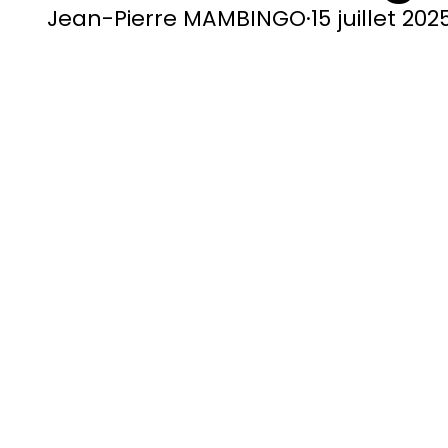
Jean-Pierre MAMBINGO
·
15 juillet 202