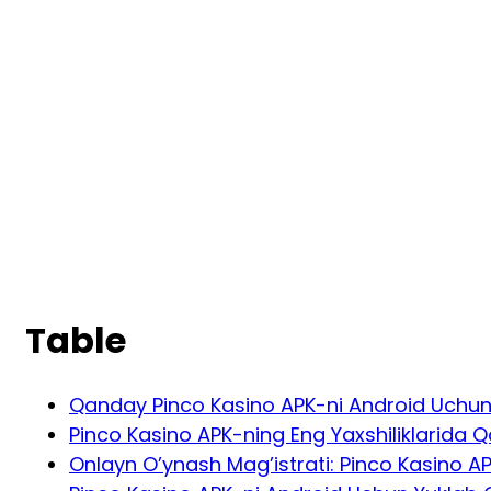
Table
Qanday Pinco Kasino APK-ni Android Uchun Y
Pinco Kasino APK-ning Eng Yaxshiliklarida
Onlayn O’ynash Mag’istrati: Pinco Kasino AP