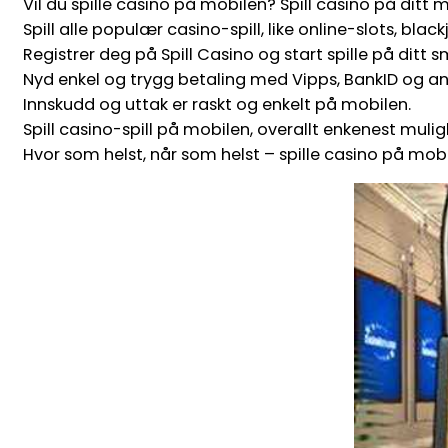
Vil du spille casino på mobilen? Spill casino på ditt
Spill alle populær casino-spill, like online-slots, bla
Registrer deg på Spill Casino og start spille på ditt
Nyd enkel og trygg betaling med Vipps, BankID og a
Innskudd og uttak er raskt og enkelt på mobilen.
Spill casino-spill på mobilen, overallt enkenest muligh
Hvor som helst, når som helst – spille casino på mobi