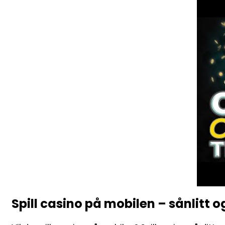
Spill casino på mobilen – sånlitt o