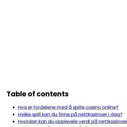
Table of contents
Hva er fordelene med å spille casino online?
Hvilke spill kan du finne på nettkasinoer i dag?
Hvordan kan du opplevele verdi på nettkasinoe