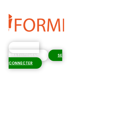
S'INSCRIRE
GRATUITEMENT
SE
CONNECTER