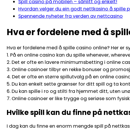
Spill casino på mobilen – sånlitt og enkelt!
Hvordan velger du ein godt nettkasino å spille 
Spennende nyheter fra verden av nettcasino
Hva er fordelene med å spill
Hva er fordelene med å spille casino online? Her er sy
1. På en online casino kan du spille whenever, whereve
2. Det er ofte en lavere minimumsbetting i online casi
3. Online casinoer tilbyr en rekke bonuser og promo
4. Det er ofte en større spillutvalg på en online casino
5. Du kan enkelt sette grænser for ditt spill og ta kontr
6. Du kan spille i ro og stilti fra hjemmet ditt, uten u
7. Online casinoer er like trygge og seriøse som fysisk
Hvilke spill kan du finne på nettka
I dag kan du finne en enorm mengde spill på nettkasino