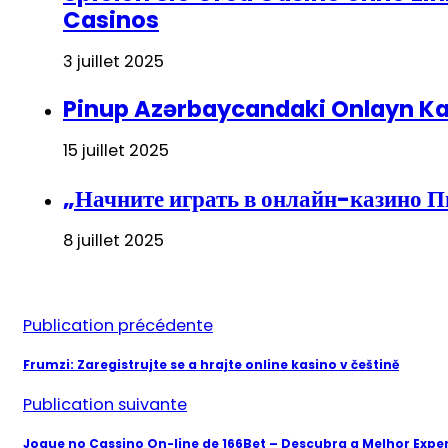
Casinos
3 juillet 2025
Pinup Azərbaycandaki Onlayn Ka
15 juillet 2025
„Начните играть в онлайн-казино П
8 juillet 2025
Publication précédente
Frumzi: Zaregistrujte se a hrajte online kasino v češtině
Publication suivante
Jogue no Cassino On-line de 166Bet – Descubra a Melhor Expe