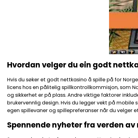
Hvordan velger du ein godt nettkas
Hvis du søker et godt nettkasino å spille på for Norge
licens hos en pålitelig spillkontrollkommisjon, som Nor
og sikkerhet er på plass. Andre viktige faktorer inklud
brukervennlig design. Hvis du legger vekt på mobile s
egen spillevaner og spillepreferanser når du velger e
Spennende nyheter fra verden av